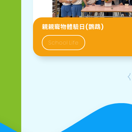
親親寵物體驗日(鸚鵡)
School Life