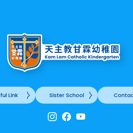
ful Link
Sister School
Contac