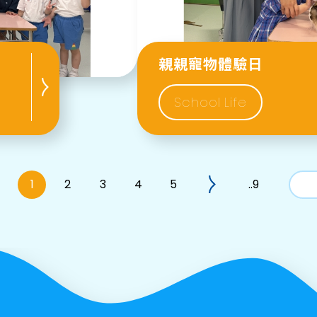
親親寵物體驗日
School Life
1
2
3
4
5
..9