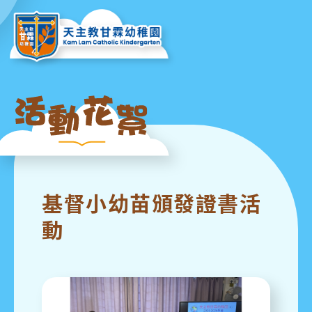
基督小幼苗頒發證書活
動