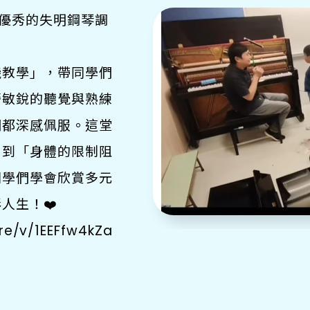
位優秀的失明鋼琴調
機教學」，帶同學們
藉敏銳的聽覺與熟練
們都深感佩服。這堂
白到「身體的限制阻
同學們學會欣賞多元
人生！❤️
re/v/1EEFfw4kZa