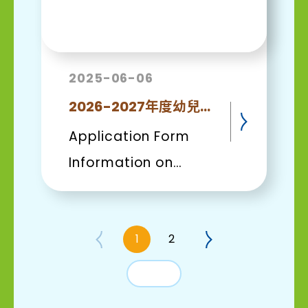
錢」的觀念。 付款體
驗： 挑選好物品後，小
朋友學習排隊、付款，
體驗完整的購物流程，
2025-06-06
每個人都做得有板有
2026-2027年度幼兒班申請須知和報名表
眼！ 創意廚房： 回到
Application Form
學校後，大家用親自挑
Information on
選的食材製作美味的
Admission
Cupcake！看著自己
買回來的材料變成甜甜
1
2
的蛋糕，小朋友們都吃
得特別開心，成就感滿