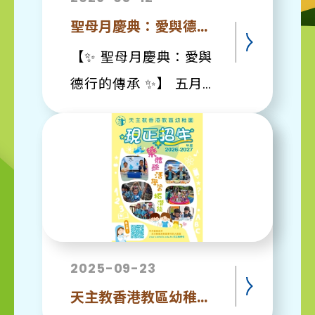
手，精準地調校每個音
聖母月慶典：愛與德行的傳承
符，同學們都深感佩
服。這堂課不僅讓大家
【✨ 聖母月慶典：愛與
認識了調音專業，更明
德行的傳承 ✨】 ​五月
白到「身體的限制阻擋
聖母月，校園充滿了恩
不了對夢想的追求共融
寵與愛！我們特別舉行
教育，引導同學們學會
了慶典活動，邀請全校
欣賞多元才能、尊重差
家長走進校園，與孩子
異，活出屬於自己的精
們一起感受聖母媽媽的
彩人生！❤️
溫柔與榜樣。 ​活動亮
https://www.facebook.com/share
2025-09-23
點： ​角色扮演 ：孩子
天主教香港教區幼稚園--現正招生
們透過演繹生活片段，