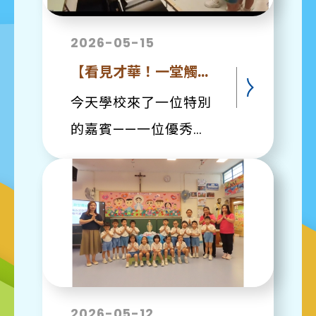
2026-05-15
【看見才華！一堂觸動心靈的生命教育課】
​今天學校來了一位特別
的嘉賓——一位優秀的
失明鋼琴調音師。 ​老師
抓緊機會向高班小朋友
進行「隨機教學」，帶
同學們近距離觀察調音
師的工作。看著他憑藉
敏銳的聽覺與熟練的雙
2026-05-12