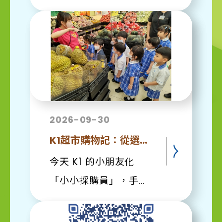
表達謙遜與關心愛人的
德行。 ​虔誠祈禱 ：家
長、師生合一，傳遞祝
福。 ​聖母巡遊 ：帶著
愛與敬意，跟隨聖母的
足跡。 ​在學校，我們不
僅注重知識，更重視孩
2026-09-30
子心靈與品德的成長。
K1超市購物記：從選購到美味Cupcake
感謝家長的參與，讓這
今天 K1 的小朋友化
份溫暖延續到每一個家
「小小採購員」，手持
庭。
購物清單，出發前往超
https://www.facebook.com/shar
級市場完成任務啦！ 這