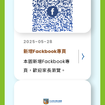
場超市之旅不只是逛逛
街，更是一場充實的數
學與生活實踐課。 設
定目標： 出發前，老師
2025-05-28
與小朋友一起討論需要
新增Fackbook專頁
購買的食材。看著清
單，大家都在認真思考
本園新增Fackbook專
要買些什麼呢！ 認識
頁，歡迎家長瀏覽。
錢幣： 小朋友在老師引
導下認識不同面額的錢
幣，了解「買東西要付